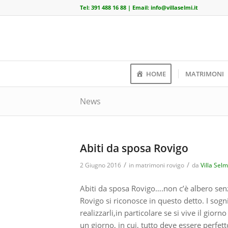
Tel:
391 488 16 88
| Email:
info@villaselmi.it
HOME
MATRIMONI
News
Abiti da sposa Rovigo
/
/
2 Giugno 2016
in
matrimoni rovigo
da
Villa Selm
Abiti da sposa Rovigo….non c’è albero sen
Rovigo si riconosce in questo detto. I sogni
realizzarli,in particolare se si vive il gior
un giorno, in cui, tutto deve essere perfett