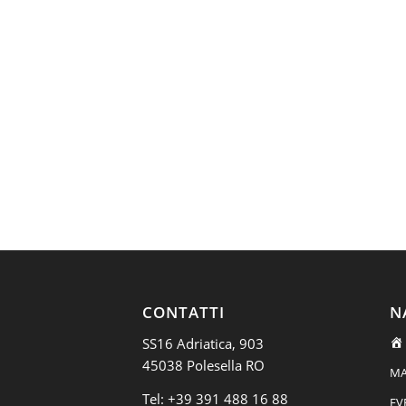
CONTATTI
N
SS16 Adriatica, 903
45038 Polesella RO
MA
Tel:
+39 391 488 16 88
EV