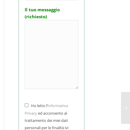
Il tuo messaggio
(richiesto)
VI
Ho letto l’
Informativa
ma
Privacy
ed acconsento al
trattamento dei miei dati
personali per le finalità ivi