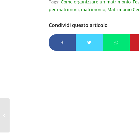
Tags:
Come organizzare un matrimonio
,
Fe
per matrimoni
,
matrimonio
,
Matrimonio Ce
Condividi questo articolo
MATRIMONIO IN VILLA VENETA
VILLA SELMI UN SOGNO