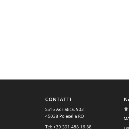
CONTATTI
N
SS16 Adriatica, 903
45038 Polesella RO
MA
Tel:
+39 391 488 16 88
EV