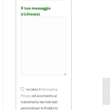
Il tuo messaggio
(richiesto)
An
Ho letto l’
Informativa
Vi
Privacy
ed acconsento al
trattamento dei miei dati
personali per le finalità ivi