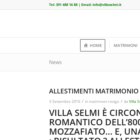
Tel:
391 488 16 88
| Email:
info@villaselmi.it
HOME
MATRIMONI
News
ALLESTIMENTI MATRIMONIO C
/
/
3 Settembre 2016
in
matrimoni rovigo
da
Villa 
VILLA SELMI È CIRC
ROMANTICO DELL’80
MOZZAFIATO… E, UN