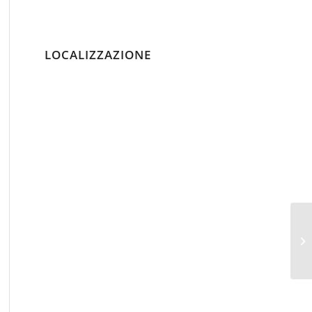
LOCALIZZAZIONE
Po
dir