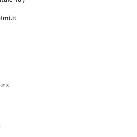
lmi.it
zante