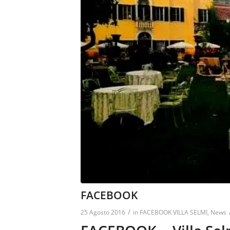
FACEBOOK
/
25 Agosto 2016
in
FACEBOOK VILLA SELMI
,
News