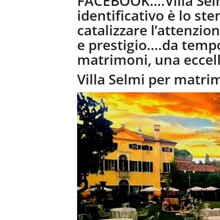
FACEBOOK….Villa Selm
identificativo è lo s
catalizzare l’attenzio
e prestigio….da tempo
matrimoni, una eccell
Villa Selmi per matri