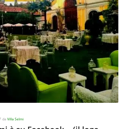
/
da
Villa Selmi