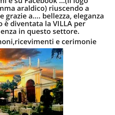
i è su Facebook …(il logo
temma araldico) riuscendo a
ne grazie a…. bellezza, eleganza
 è diventata la VILLA per
enza in questo settore.
moni,ricevimenti e cerimonie