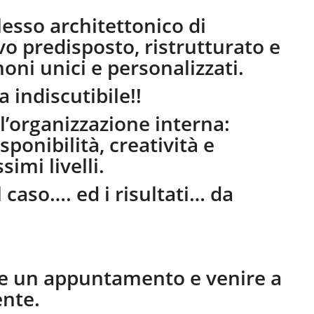
lesso architettonico di
vo predisposto, ristrutturato e
oni unici e personalizzati.
 indiscutibile!!
 l’organizzazione interna:
isponibilità, creatività e
imi livelli.
l caso…. ed i risultati… da
e un appuntamento e venire a
ente.