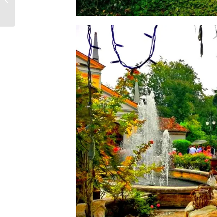
EUGANEI – TEL
3914881688