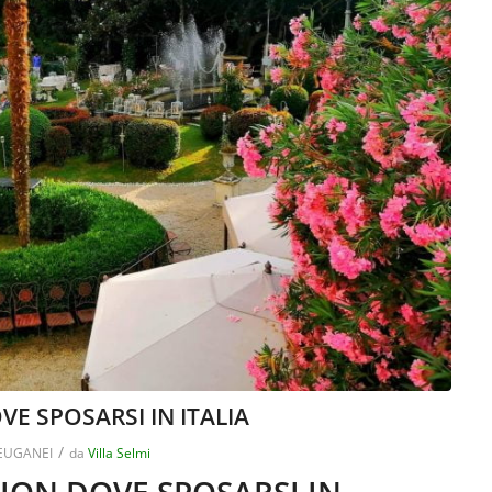
E SPOSARSI IN ITALIA
/
EUGANEI
da
Villa Selmi