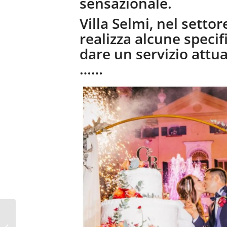
sensazionale.
Villa Selmi, nel sett
realizza alcune specif
dare un servizio attual
……
Matrimonio Bondeno
servizi esclusivi Villa