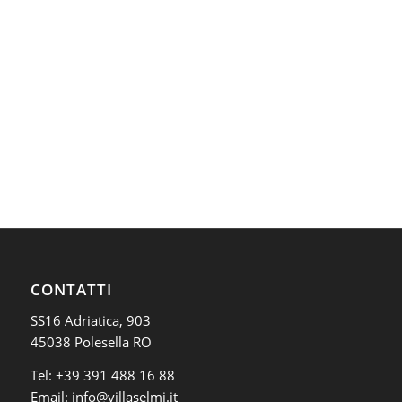
CONTATTI
SS16 Adriatica, 903
45038 Polesella RO
Tel:
+39 391 488 16 88
Email:
info@villaselmi.it