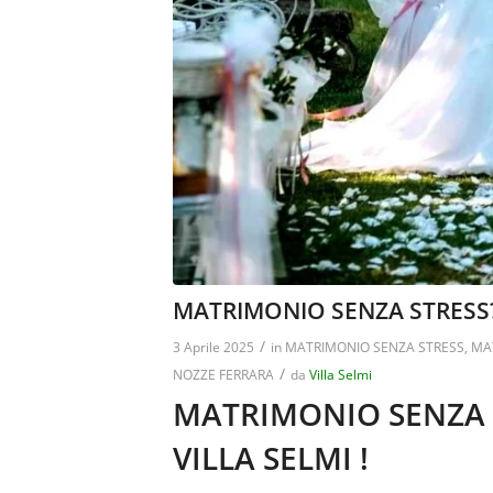
MATRIMONIO SENZA STRESS? 
/
3 Aprile 2025
in
MATRIMONIO SENZA STRESS
,
MA
/
NOZZE FERRARA
da
Villa Selmi
MATRIMONIO SENZA 
VILLA SELMI !