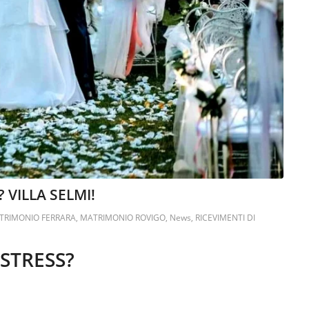
VILLA SELMI!
TRIMONIO FERRARA
,
MATRIMONIO ROVIGO
,
News
,
RICEVIMENTI DI
STRESS?