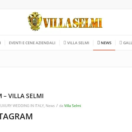
I
EVENTI E CENE AZIENDALI
VILLA SELMI
NEWS
GAL
– VILLA SELMI
/
LUXURY WEDDING IN ITALY
,
News
da
Villa Selmi
STAGRAM