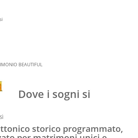
Dove i sogni si
SÌ
ttonico storico programmato,
zzato per matrimoni unici e