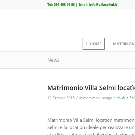
Tel:
391 488 16 88
| Email:
info@villaselmi.it
HOME
MATRIMON
News
Matrimonio Villa Selmi loca
/
/
12 Ottobre 2015
in
matrimoni rovigo
da
Villa Se
Matrimonio Villa Selmi locatìon matrimoni R
Selmi è la locatìon ideale per realizzare un 
giardino. …atmosfere fiabesche che incantan