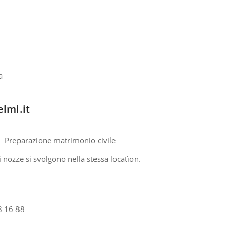
a
elmi.it
Preparazione matrimonio civile
 nozze si svolgono nella stessa locatìon.
88 16 88