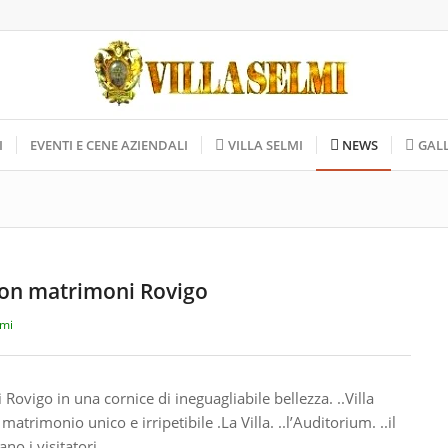
I
EVENTI E CENE AZIENDALI
VILLA SELMI
NEWS
GAL
tìon matrimoni Rovigo
lmi
ovigo in una cornice di ineguagliabile bellezza. ..Villa
matrimonio unico e irripetibile .La Villa. ..l’Auditorium. ..il
o i visitatori .