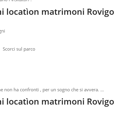
mi locatìon matrimoni Rovigo
gni
Scorci sul parco
he non ha confronti , per un sogno che si avvera. …
mi locatìon matrimoni Rovigo