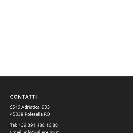
CONTATTI
SS16 Adriatica, 903
45038 Polesella RO
Tel:
+39 391 488 16 88
Email:
info@villaselmi.it