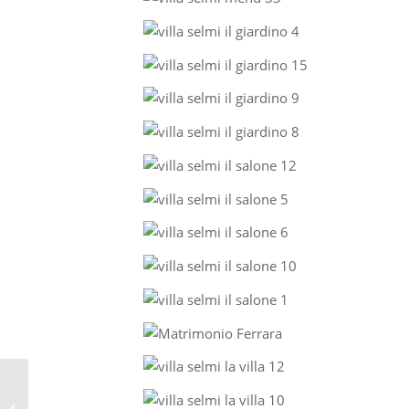
TEL 391 4881688 – LOCATION
MATRIMONI COLLI EUGANEI