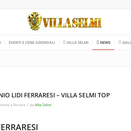
I
EVENTI E CENE AZIENDALI
VILLA SELMI
NEWS
GAL
IO LIDI FERRARESI – VILLA SELMI TOP
/
rimoni a Ferrara
da
Villa Selmi
FERRARESI