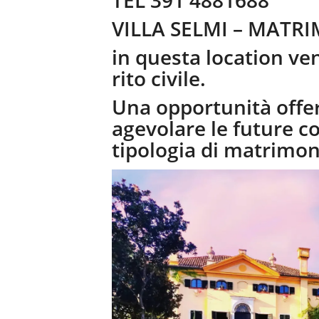
TEL 391 4881688
VILLA SELMI – MATR
in questa location v
rito civile.
Una opportunità offert
agevolare le future c
tipologia di matrimon