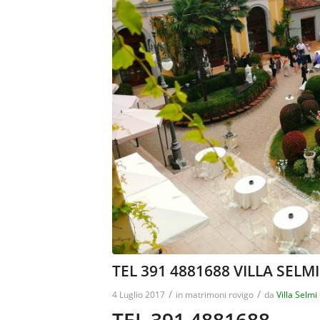
TEL 391 4881688 VILLA SELM
/
/
4 Luglio 2017
in
matrimoni rovigo
da
Villa Selmi