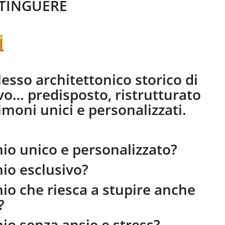
STINGUERE
esso architettonico storico di
vo… predisposto, ristrutturato
imoni unici e personalizzati.
io unico e personalizzato?
io esclusivo?
io che riesca a stupire anche
?
io senza ansie e stress?