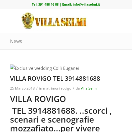
Tel:
391 488 16 88
| Email:
info@villaselmi.it
News
VILLA ROVIGO TEL 3914881688
/
/
25 Marzo 2018
in
matrimoni rovigo
da
Villa Selmi
VILLA ROVIGO
TEL 3914881688. ..scorci ,
scenari e scenografie
mozzafiato…per vivere