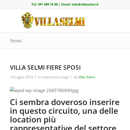
Tel:
391 488 16 88
| Email:
info@villaselmi.it
News
VILLA SELMI FIERE SPOSI
/
/
14 Luglio 2016
in
matrimoni rovigo
da
Villa Selmi
Ci sembra doveroso inserire
in questo circuito, una delle
location più
rappresentative del settore