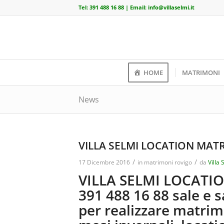
Tel:
391 488 16 88
| Email:
info@villaselmi.it
HOME
MATRIMONI
News
VILLA SELMI LOCATION MAT
/
/
17 Dicembre 2016
in
matrimoni rovigo
da
Villa 
VILLA SELMI LOCATI
391 488 16 88 sale e s
per realizzare matrim