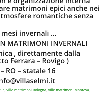
ion e organizzazione interna
zare matrimoni epici anche nei
atmosfere romantiche senza
 mesi invernali …
ON MATRIMONI INVERNALI
nica , direttamente dalla
tto Ferrara – Rovigo )
– RO – statale 16
nfo@villaselmi.it
ile
,
Ville matrimoni Bologna
,
Ville matrimoni Mantova
,