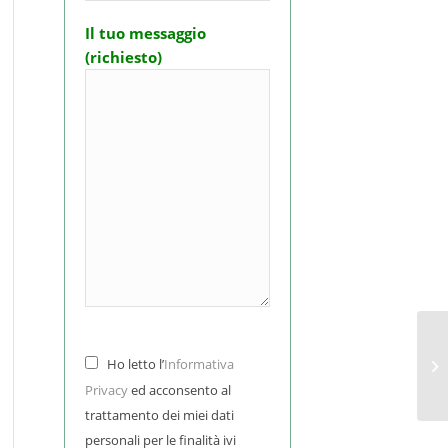
Il tuo messaggio
(richiesto)
VI
Ho letto l’
Informativa
39
Privacy
ed acconsento al
trattamento dei miei dati
personali per le finalità ivi