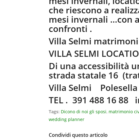
mesi invernali, locat
che riescono a realiz
mesi invernali …con 
confronti .
Villa Selmi matrimoni
VILLA SELMI LOCATI
Di una accessibilità u
strada statale 16 (tra
Villa Selmi Polesella 
TEL . 391 488 16 88
i
Tags:
Dicono di noi gli sposi
,
matrimonio civ
wedding planner
Condividi questo articolo