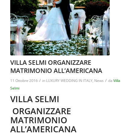
VILLA SELMI ORGANIZZARE
MATRIMONIO ALL’AMERICANA
/
/
11 Ottobre 2016
in
LUXURY WEDDING IN ITALY
,
News
da
Villa
Selmi
VILLA SELMI
ORGANIZZARE
MATRIMONIO
ALL’AMERICANA