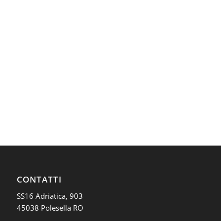
CONTATTI
SS16 Adriatica, 903
45038 Polesella RO