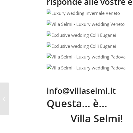
risponde alle vostre 
info@villaselmi.it
VILLE MATRIMONI
VESCOVANA – VILLA SELMI
Questa… è…
TEL 391 4881688
Villa Selmi!