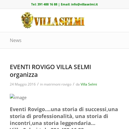
Tel:
391 488 16 88
| Email:
info@villaselmi.it
News
EVENTI ROVIGO VILLA SELMI
organizza
/
/
24 Maggio 2016
in
matrimoni rovigo
da
Villa Selmi
Eventi Rovigo….una storia di successi,una
storia di professionalità, una storia di
incontri,una storia leggendaria…