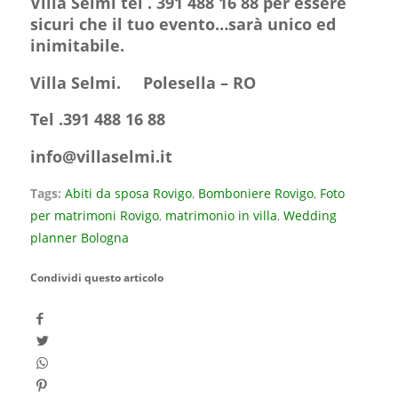
Villa Selmi tel . 391 488 16 88 per essere
sicuri che il tuo evento…sarà unico ed
inimitabile.
Villa Selmi. Polesella – RO
Tel .391 488 16 88
info@villaselmi.it
Tags:
Abiti da sposa Rovigo
,
Bomboniere Rovigo
,
Foto
per matrimoni Rovigo
,
matrimonio in villa
,
Wedding
planner Bologna
Condividi questo articolo