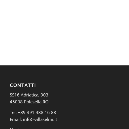
CONTATTI
SS16 Adriatica, 903
45038 Polesella RO
Tel:
+39 391 488 16 88
Email:
info@villaselmi.it