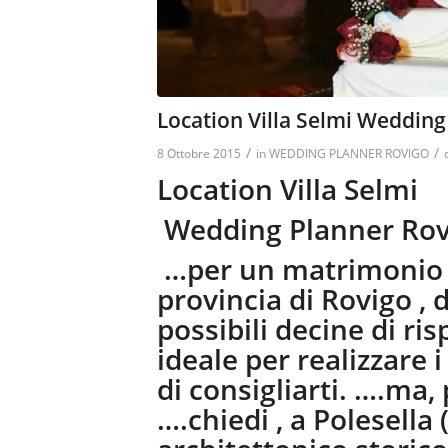
Location Villa Selmi Wedding
/
/
8 Ottobre 2015
in
WEDDING PLANNER ROVIGO
Location Villa Selmi
Wedding Planner Rov
…per un matrimonio o
provincia di Rovigo , 
possibili decine di ri
ideale per realizzare 
di consigliarti. ….ma
….chiedi , a Polesella