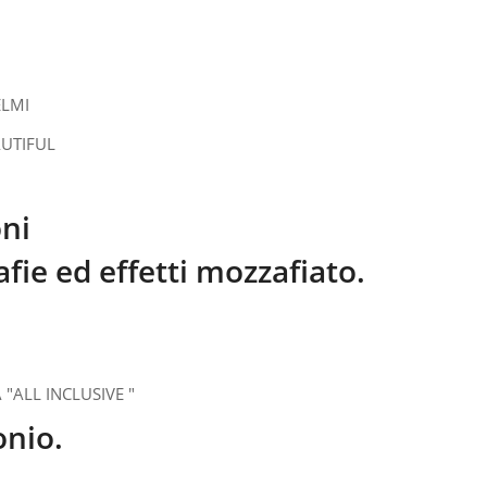
ni
fie ed effetti mozzafiato.
onio.