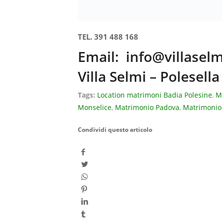
CONTATTI
SS16 Adriatica, 903
45038 Polesella RO
Tel:
+39 391 488 16 88
Email:
info@villaselmi.it
Navigatore