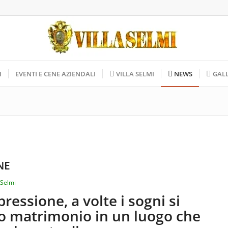
I
EVENTI E CENE AZIENDALI
VILLA SELMI
NEWS
GAL
NE
 Selmi
essione, a volte i sogni si
uo matrimonio in un luogo che