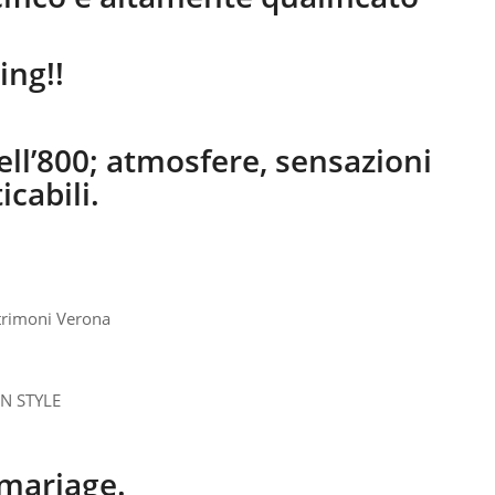
ing!!
ll’800; atmosfere, sensazioni
cabili.
 mariage.