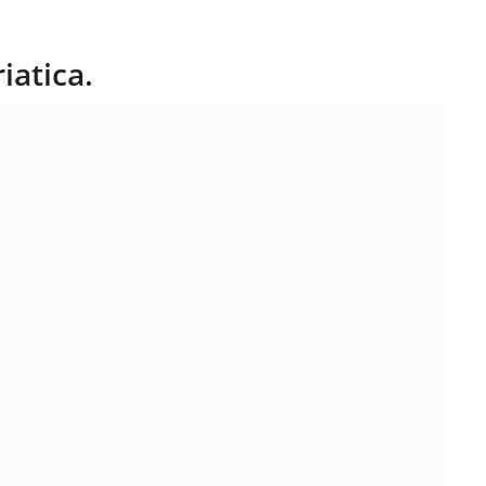
iatica.
i.it
 (RO)
atrimonio Badia Polesine
,
Matrimonio Ferrara
,
Matrimonio
 Rovigo
,
Ville matrimoni Badia Polesine