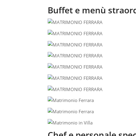
Buffet e menù straord
Chef e personale spec