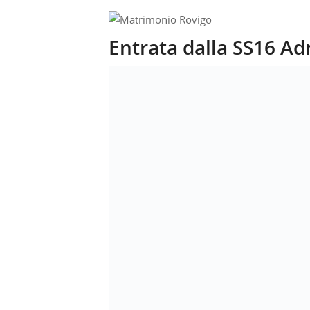
Entrata dalla SS16 Adr
TEL. 391 488 168
Email:
info@villaselm
Villa Selmi – Polesella
Tags:
Location matrimoni Badia Polesine
,
M
Monselice
,
Matrimonio Padova
,
Matrimonio
Condividi questo articolo