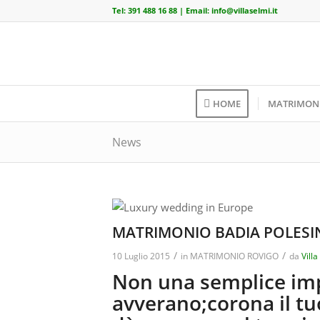
Tel:
391 488 16 88
| Email:
info@villaselmi.it
HOME
MATRIMON
News
MATRIMONIO BADIA POLESI
/
/
10 Luglio 2015
in
MATRIMONIO ROVIGO
da
Villa
Non una semplice impr
avverano;corona il t