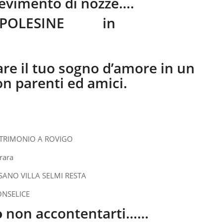
cevimento di nozze….
A POLESINE in
re il tuo sogno d’amore in un
on parenti ed amici.
o
non accontentarti……