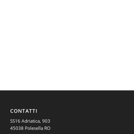
CONTATTI
SS16 Adriatica, 903
45038 Polesella RO