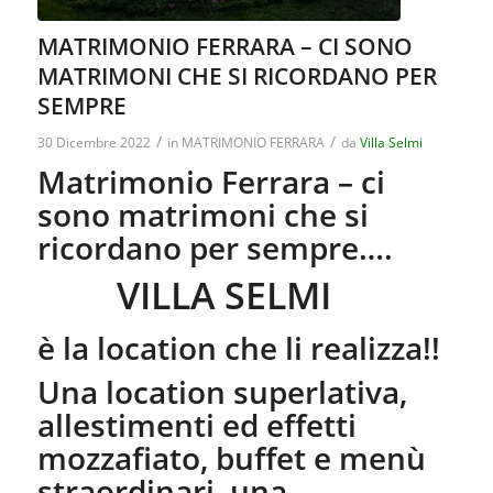
MATRIMONIO FERRARA – CI SONO
MATRIMONI CHE SI RICORDANO PER
SEMPRE
/
/
30 Dicembre 2022
in
MATRIMONIO FERRARA
da
Villa Selmi
Matrimonio Ferrara – ci
sono matrimoni che si
ricordano per sempre….
VILLA SELMI
è la location che li realizza!!
Una location superlativa,
allestimenti ed effetti
mozzafiato, buffet e menù
straordinari, una