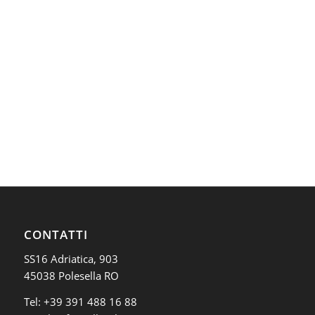
CONTATTI
SS16 Adriatica, 903
45038 Polesella RO
Tel:
+39 391 488 16 88