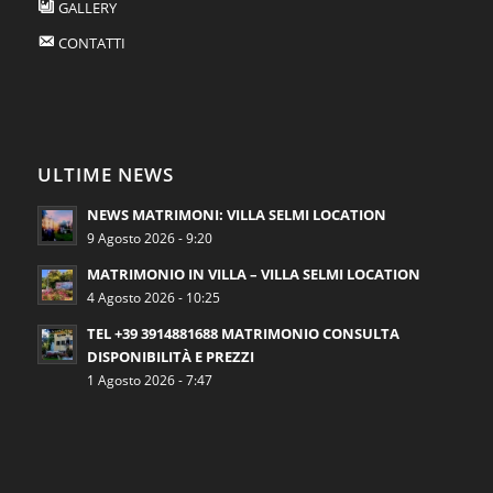
GALLERY
CONTATTI
ULTIME NEWS
NEWS MATRIMONI: VILLA SELMI LOCATION
9 Agosto 2026 - 9:20
MATRIMONIO IN VILLA – VILLA SELMI LOCATION
4 Agosto 2026 - 10:25
TEL +39 3914881688 MATRIMONIO CONSULTA
DISPONIBILITÀ E PREZZI
1 Agosto 2026 - 7:47