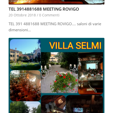
TEL 3914881688 MEETING ROVIGO
20 Ottobre 2018
/
0 Commenti
TEL 391 4881688 MEETING ROVIGO.... saloni di varie
dimensioni…