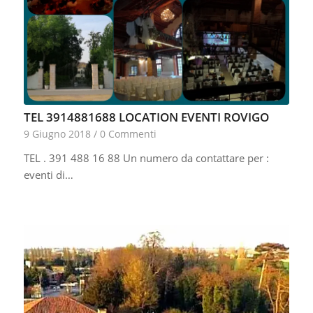
TEL 3914881688 LOCATION EVENTI ROVIGO
9 Giugno 2018
/
0 Commenti
TEL . 391 488 16 88 Un numero da contattare per :
eventi di…