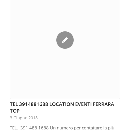
TEL 3914881688 LOCATION EVENTI FERRARA
TOP
3 Giugno 2018
TEL. 391 488 1688 Un numero per contattare la più