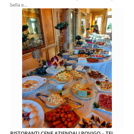
bella e…
RISTORANTI CENE AZIENDALI ROVIGO – TEL