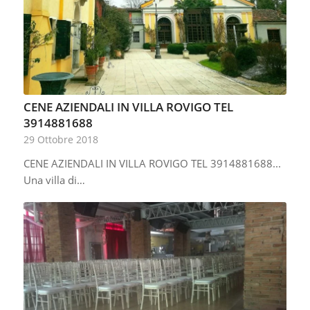
CENE AZIENDALI IN VILLA ROVIGO TEL
3914881688
29 Ottobre 2018
CENE AZIENDALI IN VILLA ROVIGO TEL 3914881688...
Una villa di…