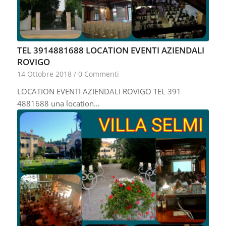
TEL 3914881688 LOCATION EVENTI AZIENDALI
ROVIGO
14 Ottobre 2018
/
0 Commenti
LOCATION EVENTI AZIENDALI ROVIGO TEL 391
4881688 una location…