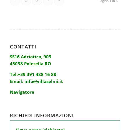
1
2
3
›
»
Pagina 1 di 6
CONTATTI
SS16 Adriatica, 903
45038 Polesella RO
Tel:
+39 391 488 16 88
Email:
info@villaselmi.it
Navigatore
RICHIEDI INFORMAZIONI
Il tuo nome (richiesto)