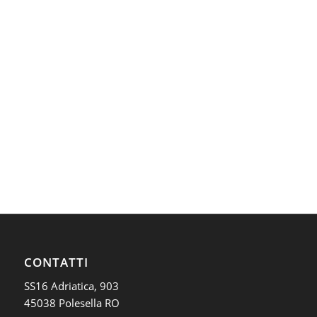
CONTATTI
SS16 Adriatica, 903
45038 Polesella RO