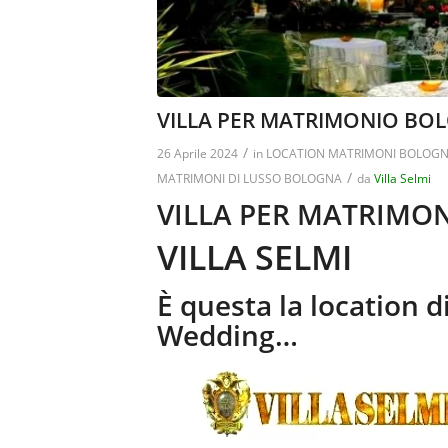
VILLA PER MATRIMONIO BOL
/
26 Aprile 2024
in
LOCATION MATRIMONI BOLOG
/
MATRIMONI DI LUSSO BOLOGNA
da
Villa Selmi
VILLA PER MATRIMO
VILLA SELMI
È questa la location d
Wedding…