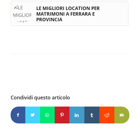
CONTATTI
SS16 Adriatica, 903
45038 Polesella RO
Tel:
+39 391 488 16 88