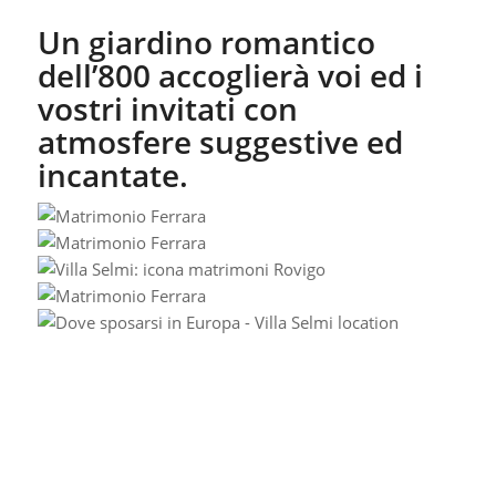
Allestimenti, scenografie ed
effetti mozzafiato…