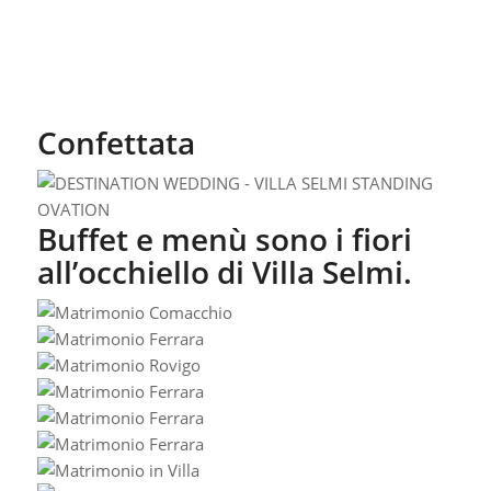
Tel:
+39 391 488 16 88
Email:
info@villaselmi.it
Navigatore
RICHIEDI INFORMAZIONI
Il tuo nome (richiesto)
Il tuo telefono (richiesto)
La tua email (richiesto)