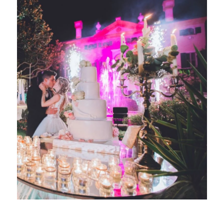
Taglio della torta nuziale…
Alcuni esempi di tableau de
mariage.
Alcuni esempi di centro
tavola matrimonio.
Confettata