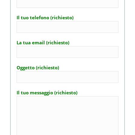
ULTIME NEWS
NEWS MATRIMONI: VILLA SELMI LOCATION
9 Agosto 2026 - 9:20
MATRIMONIO IN VILLA – VILLA SELMI LOCATION
4 Agosto 2026 - 10:25
TEL +39 3914881688 MATRIMONIO CONSULTA
DISPONIBILITÀ E PREZZI
1 Agosto 2026 - 7:47
LOCALIZZAZIONE