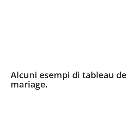
Condividi questo articolo
Potrebbero interessarti
VILLE MATRIMONI ROVIGO – VILLA
SELMI PRIMA NORMA : SERIETÀ!
LE MIGLIORI LOCATION PER
MATRIMONI A FERRARA E
PROVINCIA