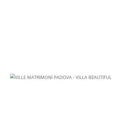
Entrata dalla Statale 16
Adriatica.
Email.
info@villaselmi.it
Tel. 391 4881688
Località Polesella RO
Per ulteriori informazioni consultare il
sito:
www.villaselmi.com
Tags:
Location matrimoni Ferrara
,
Location matrimoni
Rovigo
,
Matrimonio Ferrara
,
Matrimonio Rovigo
,
Ville
matrimoni Ferrara
,
Ville matrimoni Rovigo