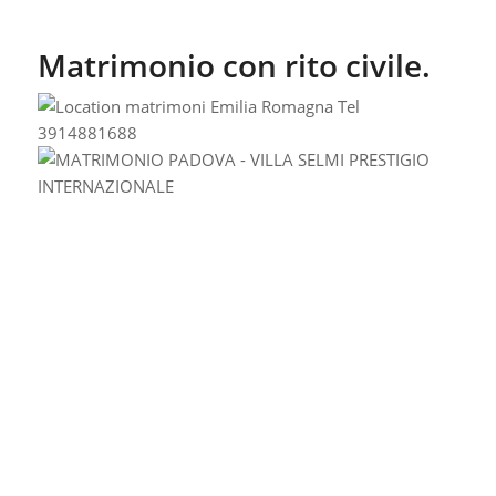
Matrimonio con rito civile.
Un giardino romantico
dell’800 accoglierà voi ed i
vostri invitati con
atmosfere suggestive ed
incantate.