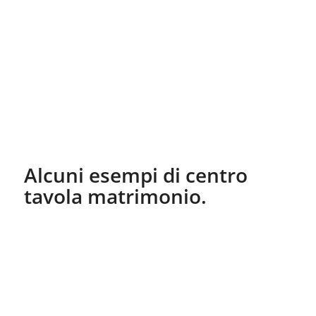
Condividi questo articolo
CONTATTI
SS16 Adriatica, 903
45038 Polesella RO