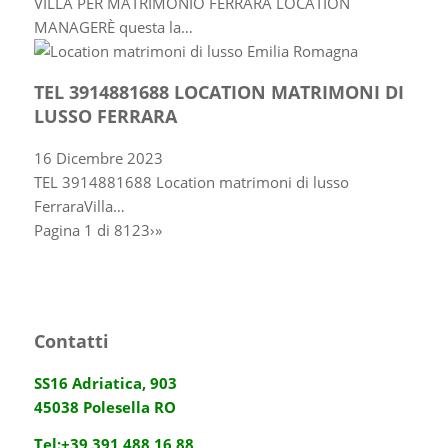
VILLA PER MATRIMONIO FERRARA LOCATION
MANAGERÈ questa la…
TEL 3914881688 LOCATION MATRIMONI DI
LUSSO FERRARA
16 Dicembre 2023
TEL 3914881688 Location matrimoni di lusso
FerraraVilla…
Pagina 1 di 8
1
2
3
›
»
Contatti
SS16 Adriatica, 903
45038 Polesella RO
Tel:
+39 391 488 16 88