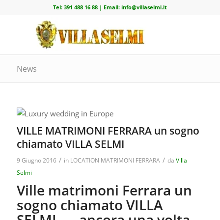
Tel:
391 488 16 88
| Email:
info@villaselmi.it
News
VILLE MATRIMONI FERRARA un sogno
chiamato VILLA SELMI
/
/
9 Giugno 2016
in
LOCATION MATRIMONI FERRARA
da
Villa
Selmi
Ville matrimoni Ferrara un
sogno chiamato VILLA
SELMI. ….ancora una volta,