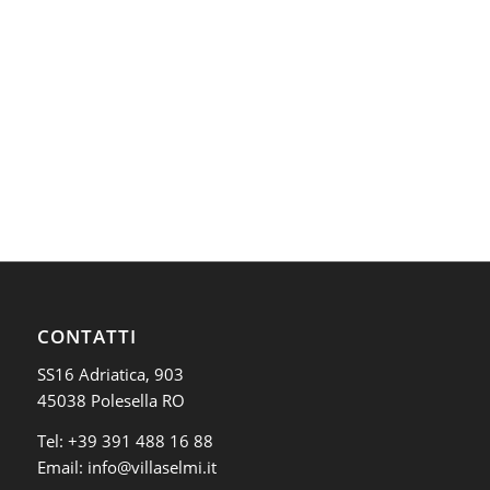
CONTATTI
SS16 Adriatica, 903
45038 Polesella RO
Tel:
+39 391 488 16 88
Email:
info@villaselmi.it