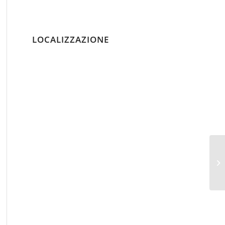
LOCALIZZAZIONE
VI
SE