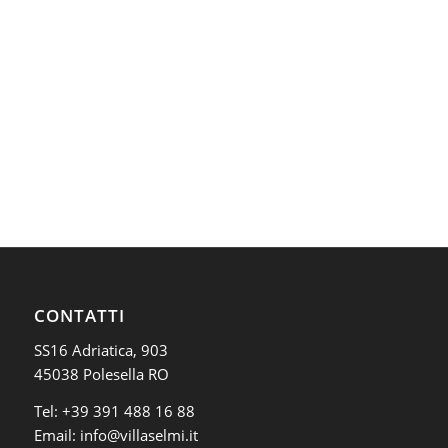
CONTATTI
SS16 Adriatica, 903
45038 Polesella RO
Tel:
+39 391 488 16 88
Email:
info@villaselmi.it