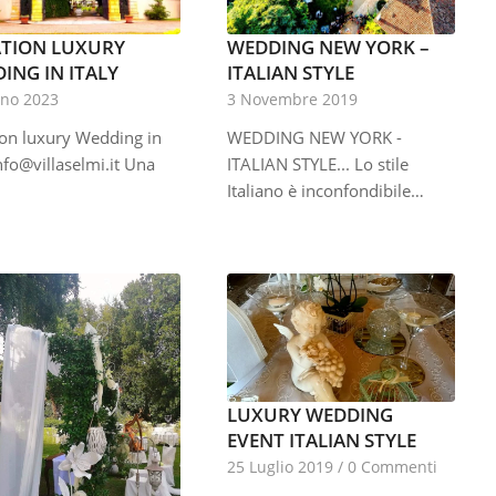
TION LUXURY
WEDDING NEW YORK –
ING IN ITALY
ITALIAN STYLE
gno 2023
3 Novembre 2019
ion luxury Wedding in
WEDDING NEW YORK -
nfo@villaselmi.it
Una
ITALIAN STYLE... Lo stile
Italiano è inconfondibile…
LUXURY WEDDING
EVENT ITALIAN STYLE
25 Luglio 2019
/
0 Commenti