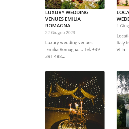
LUXURY WEDDING
LOCA
VENUES EMILIA
WEDD
ROMAGNA
1 Giu
22 Giugno 2023
Locat
Luxury wedding venues
Italy
i
Emilia Romagna.... Tel. +39
Villa…
391 488…