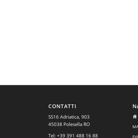
CONTATTI
N
SS16 Adriatica, 903
45038 Polesella RO
MA
Tel:
+39 391 488 16 88
EV