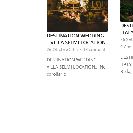
DEST
ITAL
DESTINATION WEDDING
26 Se
– VILLA SELMI LOCATION
0 Com
26 Ottobre 2019
/
0 Commenti
DEST
DESTINATION WEDDING -
ITALY.
VILLA SELMI LOCATION... Nel
Bella,
corollario…