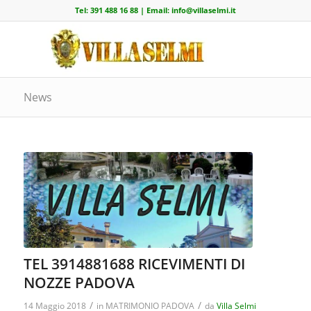
Tel:
391 488 16 88
| Email:
info@villaselmi.it
News
TEL 3914881688 RICEVIMENTI DI
NOZZE PADOVA
/
/
14 Maggio 2018
in
MATRIMONIO PADOVA
da
Villa Selmi