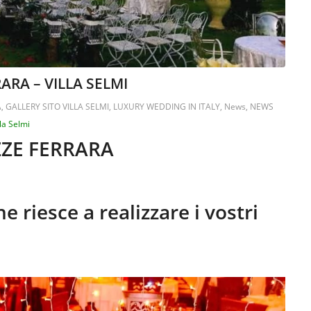
ARA – VILLA SELMI
A
,
GALLERY SITO VILLA SELMI
,
LUXURY WEDDING IN ITALY
,
News
,
NEWS
lla Selmi
ZZE FERRARA
e riesce a realizzare i vostri