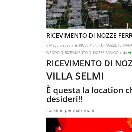
RICEVIMENTO DI NOZZE FERR
/
6 Maggio 2025
in
RICEVIMENTI DI NOZZE FERRAR
/
WEDDING
,
RICEVIMENTO DI NOZZE ROVIGO
da
Vi
RICEVIMENTO DI NO
VILLA SELMI
È questa la location ch
desideri!!
Location per matrimoni