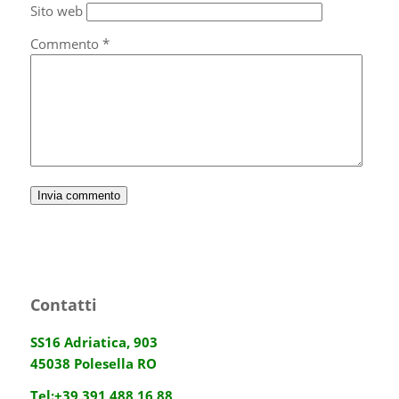
Sito web
Commento
*
Contatti
SS16 Adriatica, 903
45038 Polesella RO
Tel:
+39 391 488 16 88